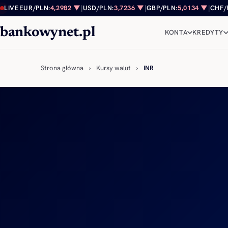
Przejdź do treści
LIVE
EUR/PLN:
4,2982 ▼
|
USD/PLN:
3,7236 ▼
|
GBP/PLN:
5,0134 ▼
|
CHF/
bankowynet.pl
KONTA
KREDYTY
Strona główna
›
Kursy walut
›
INR