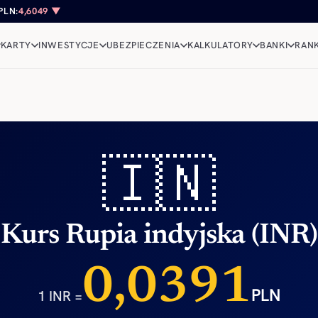
PLN:
4,6049 ▼
KARTY
INWESTYCJE
UBEZPIECZENIA
KALKULATORY
BANKI
RANK
🇮🇳
Kurs Rupia indyjska (INR)
0,0391
PLN
1 INR =