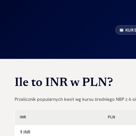
📅 KUR
Ile to INR w PLN?
Przelicznik popularnych kwot wg kursu średniego NBP z 6 si
INR
PLN
1
INR