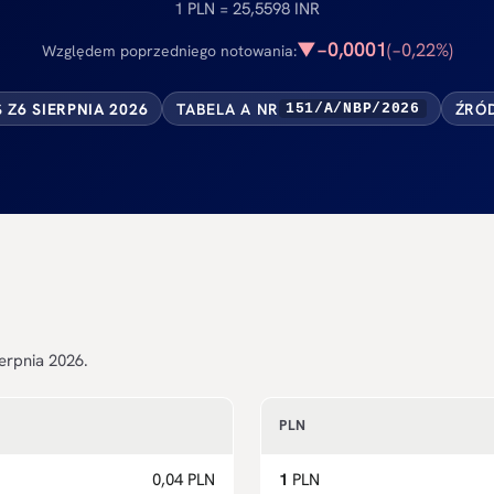
1 PLN = 25,5598 INR
−0,0001
▼
(−0,22%)
Względem poprzedniego notowania:
S Z
6 SIERPNIA 2026
TABELA A NR
ŹRÓD
151/A/NBP/2026
erpnia 2026.
PLN
0,04 PLN
1
PLN