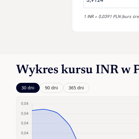
1 INR = 0,0391 PLN (kurs śre
Wykres kursu INR w
30 dni
90 dni
365 dni