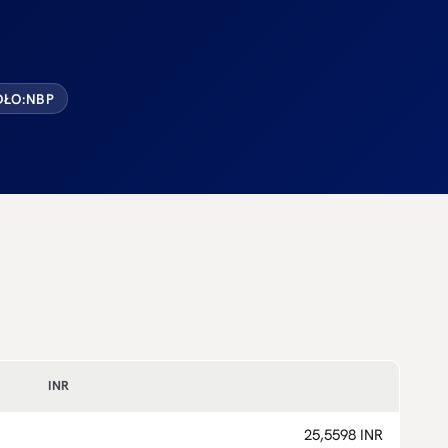
ŁO:
NBP
INR
25,5598 INR