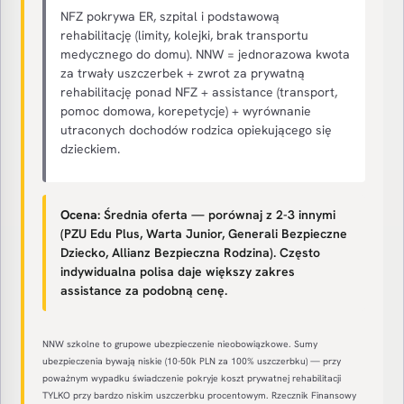
NFZ pokrywa ER, szpital i podstawową
rehabilitację (limity, kolejki, brak transportu
medycznego do domu). NNW = jednorazowa kwota
za trwały uszczerbek + zwrot za prywatną
rehabilitację ponad NFZ + assistance (transport,
pomoc domowa, korepetycje) + wyrównanie
utraconych dochodów rodzica opiekującego się
dzieckiem.
Ocena:
Średnia oferta — porównaj z 2-3 innymi
(PZU Edu Plus, Warta Junior, Generali Bezpieczne
Dziecko, Allianz Bezpieczna Rodzina). Często
indywidualna polisa daje większy zakres
assistance za podobną cenę.
NNW szkolne to grupowe ubezpieczenie nieobowiązkowe. Sumy
ubezpieczenia bywają niskie (10-50k PLN za 100% uszczerbku) — przy
poważnym wypadku świadczenie pokryje koszt prywatnej rehabilitacji
TYLKO przy bardzo niskim uszczerbku procentowym. Rzecznik Finansowy