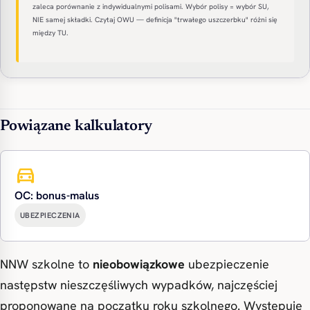
zaleca porównanie z indywidualnymi polisami. Wybór polisy = wybór SU,
NIE samej składki. Czytaj OWU — definicja "trwałego uszczerbku" różni się
między TU.
Powiązane kalkulatory
directions_car
OC: bonus-malus
UBEZPIECZENIA
NNW szkolne to
nieobowiązkowe
ubezpieczenie
następstw nieszczęśliwych wypadków, najczęściej
proponowane na początku roku szkolnego. Występuje