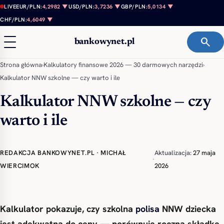
Przejdź do treści
LIVE
EUR/PLN:
4,2982 ▼
USD/PLN:
3,7236 ▼
GBP/PLN:
5,0134 ▼
CHF/PLN:
4,6049 ▼
search
bankowynet.pl
Strona główna
›
Kalkulatory finansowe 2026 — 30 darmowych narzędzi
›
Kalkulator NNW szkolne — czy warto i ile
Kalkulator NNW szkolne — czy
warto i ile
REDAKCJA BANKOWYNET.PL · MICHAŁ
Aktualizacja:
27 maja
·
WIERCIMOK
2026
Kalkulator pokazuje, czy szkolna
polisa
NNW dziecka
jest adekwatna do ceny — porównuje roczną składkę