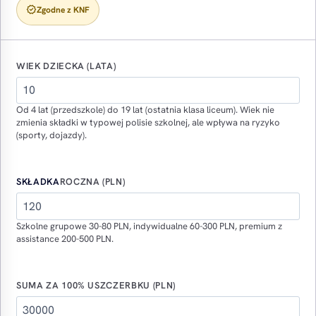
verified
Zgodne z KNF
WIEK DZIECKA (LATA)
Od 4 lat (przedszkole) do 19 lat (ostatnia klasa liceum). Wiek nie
zmienia składki w typowej polisie szkolnej, ale wpływa na ryzyko
(sporty, dojazdy).
SKŁADKA
ROCZNA (PLN)
Szkolne grupowe 30-80 PLN, indywidualne 60-300 PLN, premium z
assistance 200-500 PLN.
SUMA ZA 100% USZCZERBKU (PLN)