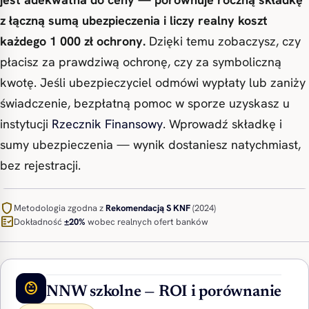
z łączną sumą ubezpieczenia i liczy realny koszt
każdego 1 000 zł ochrony.
Dzięki temu zobaczysz, czy
płacisz za prawdziwą ochronę, czy za symboliczną
kwotę. Jeśli ubezpieczyciel odmówi wypłaty lub zaniży
świadczenie, bezpłatną pomoc w sporze uzyskasz u
instytucji
Rzecznik Finansowy
. Wprowadź składkę i
sumy ubezpieczenia — wynik dostaniesz natychmiast,
bez rejestracji.
shield
Metodologia zgodna z
Rekomendacją S
KNF
(2024)
fact_check
Dokładność
±20%
wobec realnych ofert banków
child_care
NNW szkolne — ROI i porównanie