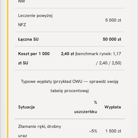
NW
Leczenie powyżej
5 000 zł
NFZ
Łączna SU
50 000 zł
Koszt per 1 000
2,40 zł
(benchmark rynek: 1,17
zł SU
/ 2,40 / 2,50)
Typowe wypłaty (przykład OWU — sprawdź swoją
tabelę procentową)
%
Sytuacja
Wypłata
uszczerbku
Złamanie ręki, drobny
~5%
1 500 zł
uraz