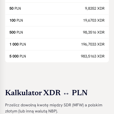
50
PLN
9,8352 XDR
100
PLN
19,6703 XDR
500
PLN
98,3516 XDR
1 000
PLN
196,7033 XDR
5 000
PLN
983,5163 XDR
Kalkulator XDR ↔ PLN
Przelicz dowolną kwotę między SDR (MFW) a polskim
złotym (lub inną walutą NBP).