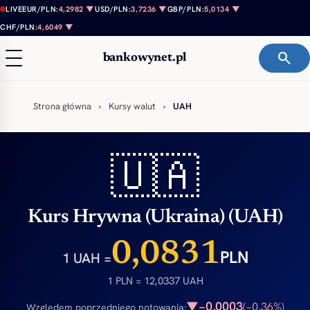
Przejdź do treści
LIVE
EUR/PLN:
4,2982 ▼
USD/PLN:
3,7236 ▼
GBP/PLN:
5,0134 ▼
CHF/PLN:
4,6049 ▼
search
bankowynet.pl
Strona główna
›
Kursy walut
›
UAH
🇺🇦
Kurs Hrywna (Ukraina) (UAH)
0,0831
PLN
1 UAH =
1 PLN = 12,0337 UAH
−0,0003
▼
(−0,36%)
Względem poprzedniego notowania: