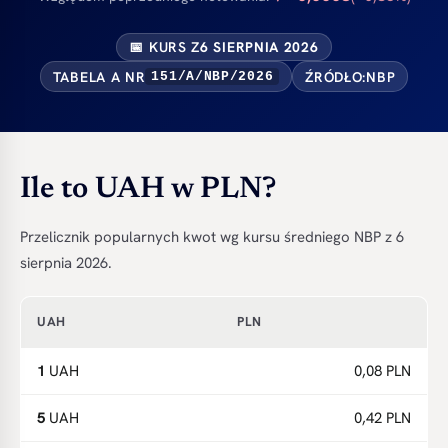
📅 KURS Z
6 SIERPNIA 2026
TABELA A NR
ŹRÓDŁO:
NBP
151/A/NBP/2026
Ile to UAH w PLN?
Przelicznik popularnych kwot wg kursu średniego NBP z 6
sierpnia 2026.
UAH
PLN
1
UAH
0,08 PLN
5
UAH
0,42 PLN