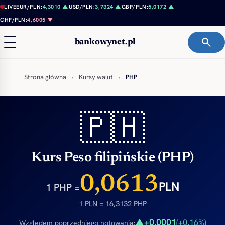
Przejdź do treści
LIVE
EUR/PLN:
4,3010 ▲
USD/PLN:
3,7324 ▲
GBP/PLN:
5,0172 ▲
CHF/PLN:
4,6005 ▼
search
bankowynet.pl
Strona główna
›
Kursy walut
›
PHP
🇵🇭
Kurs Peso filipińskie (PHP)
0,0613
PLN
1 PHP =
1 PLN = 16,3132 PHP
+0,0001
▲
(+0,16%)
Względem poprzedniego notowania: