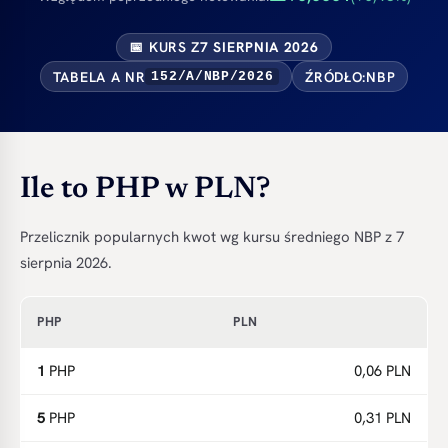
📅 KURS Z
7 SIERPNIA 2026
TABELA A NR
ŹRÓDŁO:
NBP
152/A/NBP/2026
Ile to PHP w PLN?
Przelicznik popularnych kwot wg kursu średniego NBP z 7
sierpnia 2026.
PHP
PLN
1
PHP
0,06 PLN
5
PHP
0,31 PLN