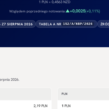
1 PLN = 0,4563 NZD
+0,0025
▲
(+0,11%)
Względem poprzedniego notowania:
S Z
7 SIERPNIA 2026
TABELA A NR
ŹRÓD
152/A/NBP/2026
erpnia 2026.
PLN
2,19 PLN
1
PLN