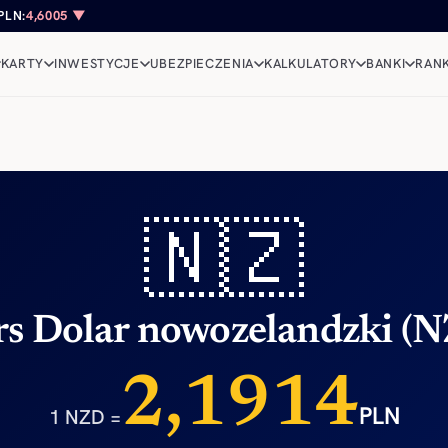
PLN:
4,6005 ▼
KARTY
INWESTYCJE
UBEZPIECZENIA
KALKULATORY
BANKI
RANK
🇳🇿
s Dolar nowozelandzki (
2,1914
PLN
1 NZD =