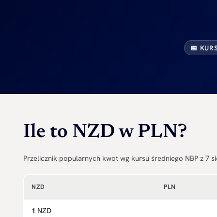
📅 KUR
Ile to NZD w PLN?
Przelicznik popularnych kwot wg kursu średniego NBP z 7 si
NZD
PLN
1
NZD