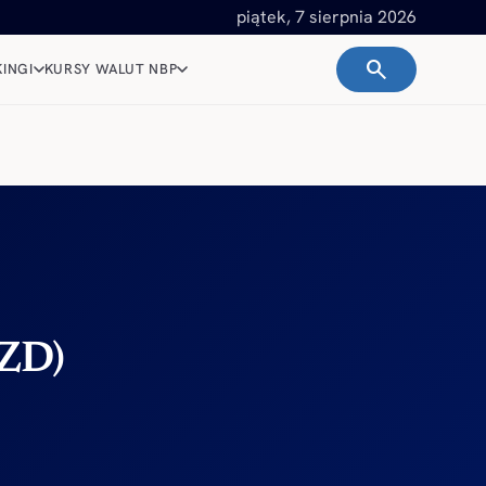
piątek, 7 sierpnia 2026
search
INGI
KURSY WALUT NBP
NZD)