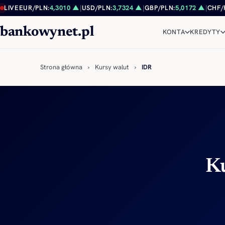
Przejdź do treści
LIVE
EUR/PLN:
4,3010 ▲
|
USD/PLN:
3,7324 ▲
|
GBP/PLN:
5,0172 ▲
|
CHF/
bankowynet.pl
KONTA
KREDYTY
Strona główna
›
Kursy walut
›
IDR
Ku