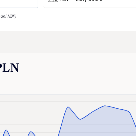
edni NBP)
 PLN