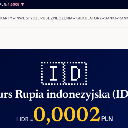
PLN:
4,6005 ▼
KARTY
INWESTYCJE
UBEZPIECZENIA
KALKULATORY
BANKI
RANK
🇮🇩
rs Rupia indonezyjska (I
0,0002
PLN
1 IDR =