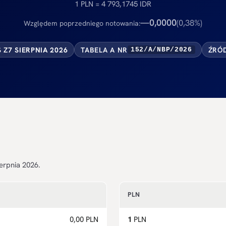
1 PLN = 4 793,1745 IDR
0,0000
—
(0,38%)
Względem poprzedniego notowania:
S Z
7 SIERPNIA 2026
TABELA A NR
ŹRÓD
152/A/NBP/2026
erpnia 2026.
PLN
0,00 PLN
1
PLN