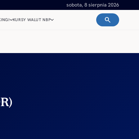
sobota, 8 sierpnia 2026
search
INGI
KURSY WALUT NBP
DR)