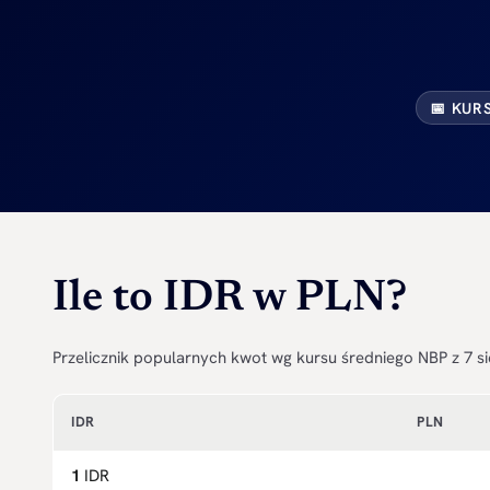
📅 KUR
Ile to IDR w PLN?
Przelicznik popularnych kwot wg kursu średniego NBP z 7 si
IDR
PLN
1
IDR