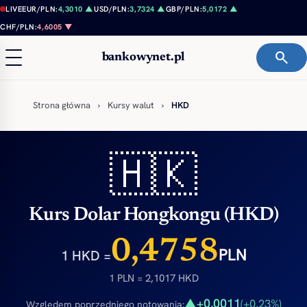
Przejdź do treści
LIVE
EUR/PLN:
4,3010 ▲
USD/PLN:
3,7324 ▲
GBP/PLN:
5,0172 ▲
CHF/PLN:
4,6005 ▼
search
bankowynet.pl
Strona główna
›
Kursy walut
›
HKD
🇭🇰
Kurs Dolar Hongkongu (HKD)
0,4758
PLN
1 HKD =
1 PLN = 2,1017 HKD
+0,0011
▲
(+0,23%)
Względem poprzedniego notowania: