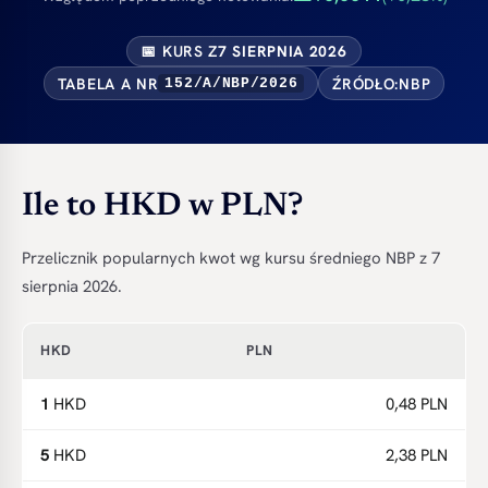
📅 KURS Z
7 SIERPNIA 2026
TABELA A NR
ŹRÓDŁO:
NBP
152/A/NBP/2026
Ile to HKD w PLN?
Przelicznik popularnych kwot wg kursu średniego NBP z 7
sierpnia 2026.
HKD
PLN
1
HKD
0,48 PLN
5
HKD
2,38 PLN