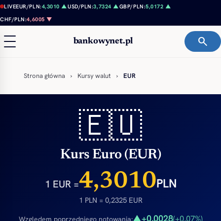
Przejdź do treści
LIVE
EUR/PLN:
4,3010 ▲
USD/PLN:
3,7324 ▲
GBP/PLN:
5,0172 ▲
CHF/PLN:
4,6005 ▼
search
bankowynet.pl
Strona główna
›
Kursy walut
›
EUR
🇪🇺
Kurs Euro (EUR)
4,3010
PLN
1 EUR =
1 PLN = 0,2325 EUR
+0,0028
▲
(+0,07%)
Względem poprzedniego notowania: