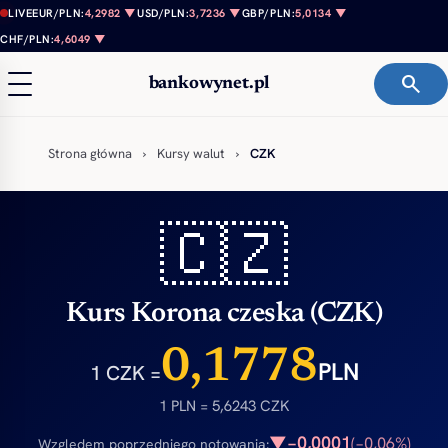
Przejdź do treści
LIVE
EUR/PLN:
4,2982 ▼
USD/PLN:
3,7236 ▼
GBP/PLN:
5,0134 ▼
CHF/PLN:
4,6049 ▼
search
bankowynet.pl
Strona główna
›
Kursy walut
›
CZK
🇨🇿
Kurs Korona czeska (CZK)
0,1778
PLN
1 CZK =
1 PLN = 5,6243 CZK
−0,0001
▼
(−0,06%)
Względem poprzedniego notowania: