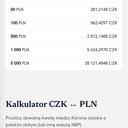
50
PLN
281,2148 CZK
100
PLN
562,4297 CZK
500
PLN
2 812,1485 CZK
1 000
PLN
5 624,2970 CZK
5 000
PLN
28 121,4848 CZK
Kalkulator CZK ↔ PLN
Przelicz dowolną kwotę między Korona czeska a
polskim złotym (lub inną walutą NBP).